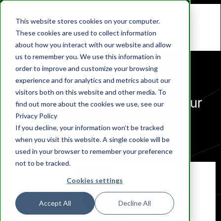
This website stores cookies on your computer.
These cookies are used to collect information
about how you interact with our website and allow
us to remember you. We use this information in
order to improve and customize your browsing
|
CLOUDCHECK TABLET
experience and for analytics and metrics about our
visitors both on this website and other media. To
Ein kleines, flexibles Gerät zur
find out more about the cookies we use, see our
Ergänzung Ihrer
Privacy Policy
If you decline, your information won’t be tracked
Selbstverbuchungste
rminals.
when you visit this website. A single cookie will be
used in your browser to remember your preference
not to be tracked.
Cookies settings
Accept All
Decline All