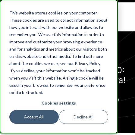
This website stores cookies on your computer.
These cookies are used to collect information about
how you interact with our website and allow us to
remember you. We use this information in order to
improve and customize your browsing experience
and for analytics and metrics about our visitors both
on this website and other media. To find out more
about the cookies we use, see our Privacy Policy
Descubra el selfCheck 3000:
If you decline, your information won’t be tracked
¡descargue el catálogo ahora!
when you visit this website. A single cookie will be
used in your browser to remember your preference
not to be tracked.
Descargue el catálogo y permita que selfCheck 3000
Cookies settings
simplifique las transacciones, para que usted pueda
centrarse en las transformaciones.
Accept All
Decline All