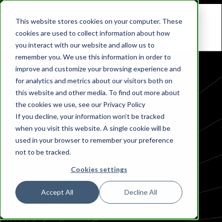
This website stores cookies on your computer. These
cookies are used to collect information about how
you interact with our website and allow us to
remember you. We use this information in order to
improve and customize your browsing experience and
for analytics and metrics about our visitors both on
Ressources de conception
this website and other media. To find out more about
the cookies we use, see our Privacy Policy
If you decline, your information won’t be tracked
Optimisez la conception de
when you visit this website. A single cookie will be
votre bibliothèque grâce à
used in your browser to remember your preference
not to be tracked.
des rendus technologiques
Cookies settings
Veuillez remplir le formulaire ci-dessous pour recevoir
Accept All
Decline All
des fichiers de conception qui vous aideront à réaliser
votre projet.