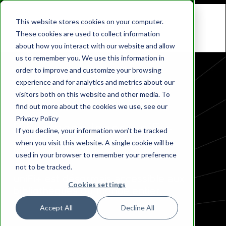
This website stores cookies on your computer.
These cookies are used to collect information
about how you interact with our website and allow
us to remember you. We use this information in
order to improve and customize your browsing
experience and for analytics and metrics about our
COMMUNICATIONS NUMÉRIQUES
visitors both on this website and other media. To
find out more about the cookies we use, see our
Privacy Policy
Bibliotheca lance uniFi+
If you decline, your information won’t be tracked
partout dans le monde
when you visit this website. A single cookie will be
used in your browser to remember your preference
not to be tracked.
uniFi+ est désormais accessible aux
Cookies settings
bibliothèques du monde entier.
Accept All
Decline All