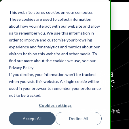
This website stores cookies on your computer.
These cookies are used to collect information
about how you interact with our website and allow
us to remember you. We use this information in
order to improve and customize your browsing
experience and for analytics and metrics about our
マーケティング資料
visitors both on this website and other media. To
find out more about the cookies we use, see our
Privacy Policy
図書館サービスとコレクショ
If you decline, your information won’t be tracked
ンのマーケティングは大切で
when you visit this website. A single cookie will be
used in your browser to remember your preference
す
not to be tracked.
Cookies settings
いつでもサポートいたします。新規・既存利用者用に作成
されたマーケティング資料がございます。
Accept All
Decline All