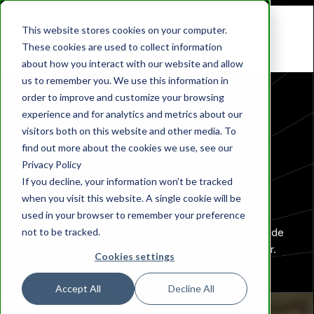
This website stores cookies on your computer.
These cookies are used to collect information
about how you interact with our website and allow
us to remember you. We use this information in
order to improve and customize your browsing
experience and for analytics and metrics about our
visitors both on this website and other media. To
find out more about the cookies we use, see our
Veiledning til Bibliothecas
Privacy Policy
kundesenter
If you decline, your information won’t be tracked
when you visit this website. A single cookie will be
used in your browser to remember your preference
not to be tracked.
Se på dine aktiva, opprett, rediger og lukk eksisterende
støttehenvendelser og se på historiske henvendelser.
Cookies settings
Accept All
Decline All