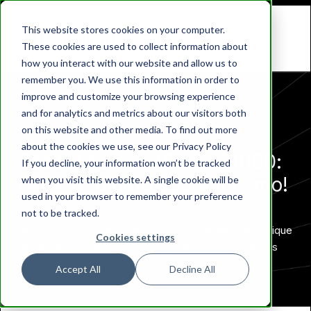
This website stores cookies on your computer.
These cookies are used to collect information about
how you interact with our website and allow us to
remember you. We use this information in order to
improve and customize your browsing experience
and for analytics and metrics about our visitors both
on this website and other media. To find out more
about the cookies we use, see our Privacy Policy
Descubra o selfCheck 3000:
If you decline, your information won’t be tracked
baixe o folheto agora mesmo!
when you visit this website. A single cookie will be
used in your browser to remember your preference
not to be tracked.
Baixe o folheto e deixe que o selfCheck 3000 simplifique
Cookies settings
as transações para que você possa se concentrar nas
transformações.
Accept All
Decline All