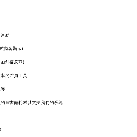
伸連結
式內容顯示)
 加利福尼亞)
效率的館員工具
保護
續的圖書館耗材以支持我們的系統
)