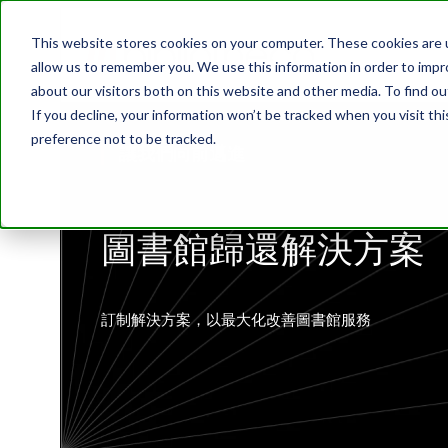
This website stores cookies on your computer. These cookies are u
allow us to remember you. We use this information in order to imp
about our visitors both on this website and other media. To find o
If you decline, your information won’t be tracked when you visit th
preference not to be tracked.
讓我們向前邁進
圖書館歸還解決方案
訂制解決方案，以最大化改善圖書館服務