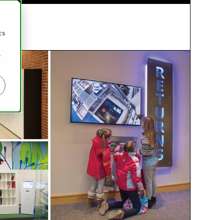
d
cs
r