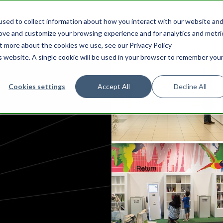
sed to collect information about how you interact with our website an
rove and customize your browsing experience and for analytics and metri
ut more about the cookies we use, see our Privacy Policy
is website. A single cookie will be used in your browser to remember you
Cookies settings
Accept All
Decline All